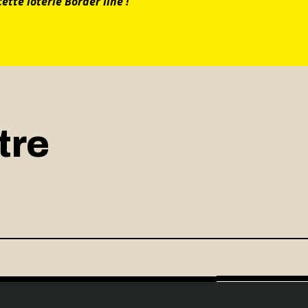
tte loterie Border line !
tre