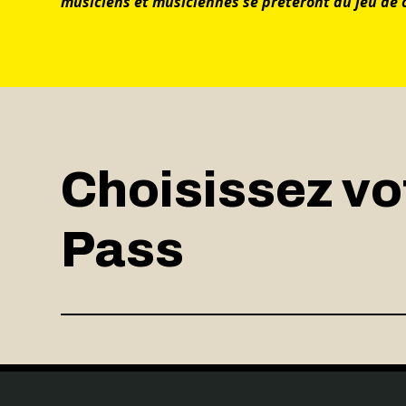
musiciens et musiciennes se prêteront au jeu de ce
Choisissez vo
Pass