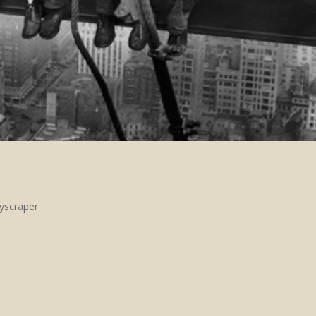
yscraper