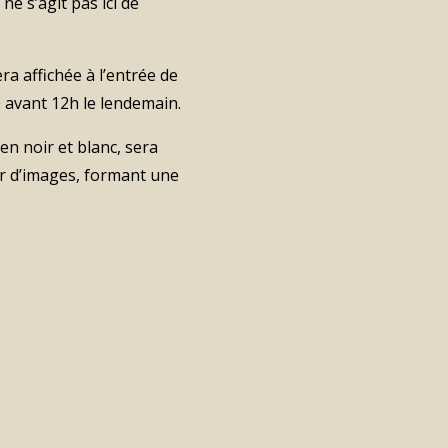
 ne s’agit pas ici de
a affichée à l’entrée de
O avant 12h le lendemain.
n noir et blanc, sera
ur d’images, formant une