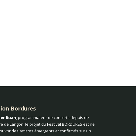
tion Bordures
ier Ruan
, programmateur de concerts depuis de
e de Langon, le projet du Festival BORDURES est né
couvrir des artistes émergents et confirmés sur un