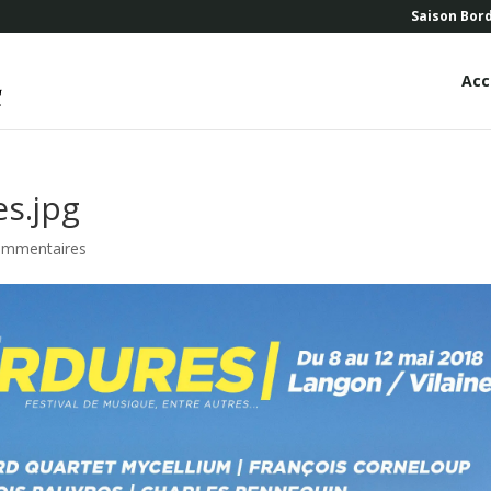
Saison Bor
Acc
s.jpg
ommentaires