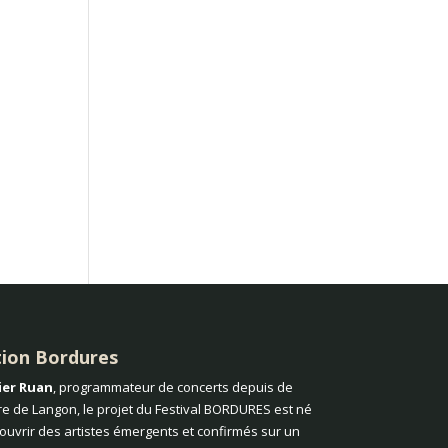
tion Bordures
ier Ruan
, programmateur de concerts depuis de
e de Langon, le projet du Festival BORDURES est né
couvrir des artistes émergents et confirmés sur un