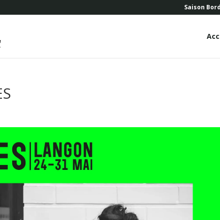
Saison Bor
Acc
ES